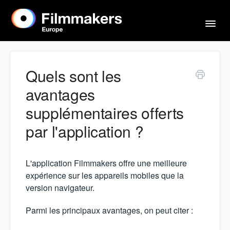
Basc
la
navi
Accueil
Quels sont les
avantages
Acteurs & agents
supplémentaires offerts
par l'application ?
Mentions légales
L'application Filmmakers offre une meilleure
Contact
expérience sur les appareils mobiles que la
version navigateur.
Parmi les principaux avantages, on peut citer :