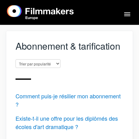
Basc
la
navi
Accueil
Abonnement & tarification
Acteurs & agents
Mentions légales
Comment puis-je résilier mon abonnement
Contact
?
Existe-t-il une offre pour les diplômés des
écoles d'art dramatique ?